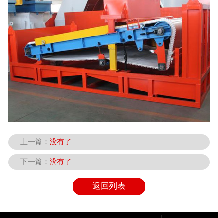
上一篇：
没有了
下一篇：
没有了
返回列表